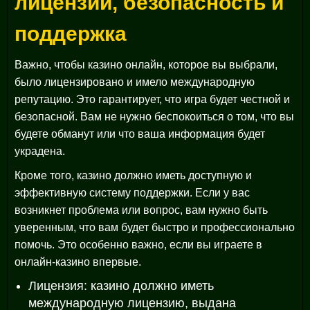
лицензии, безопасность и
поддержка
Важно, чтобы казино онлайн, которое вы выбрали,
было лицензировано и имело международную
репутацию. Это гарантирует, что игра будет честной и
безопасной. Вам не нужно беспокоиться о том, что вы
будете обманут или что ваша информация будет
украдена.
Кроме того, казино должно иметь доступную и
эффективную систему поддержки. Если у вас
возникнет проблема или вопрос, вам нужно быть
уверенным, что вам будет быстро и профессионально
помочь. Это особенно важно, если вы играете в
онлайн-казино впервые.
Лицензия: казино должно иметь
международную лицензию, выдана