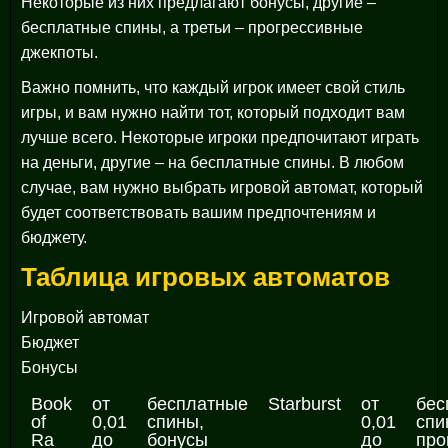
Некоторые из них предлагают бонусы, другие –
бесплатные спины, а третьи – прогрессивные
джекпоты.
Важно помнить, что каждый игрок имеет свой стиль
игры, и вам нужно найти тот, который подходит вам
лучше всего. Некоторые игроки предпочитают играть
на деньги, другие – на бесплатные спины. В любом
случае, вам нужно выбрать игровой автомат, который
будет соответствовать вашим предпочтениям и
бюджету.
Таблица игровых автоматов
Игровой автомат
Бюджет
Бонусы
Book
от
бесплатные
Starburst
от
бес
of
0,01
спины,
0,01
спи
Ra
до
бонусы
до
про