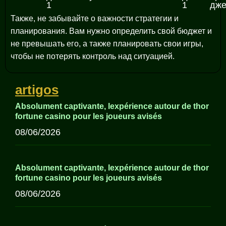
1
1
дже
Также, не забывайте о важности стратегии и
планирования. Вам нужно определить свой бюджет и
не превышать его, а также планировать свои игры,
чтобы не потерять контроль над ситуацией.
artigos
Absolument captivante, lexpérience autour de thor
fortune casino pour les joueurs avisés
08/06/2026
Absolument captivante, lexpérience autour de thor
fortune casino pour les joueurs avisés
08/06/2026