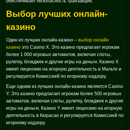
обеспечивает безопасность транзакций.
Выбор лучших онлайн-
казино
Один из лучших онлайн-казино –
выбор онлайн
казино
это Casino X. Это казино предлагает игрокам
более 1 000 игровых автоматов, включая слоты,
рулетку, блэкджек и другие игры на деньги. Казино X
имеет лицензию на игорную деятельность в Мальте и
регулируется Комиссией по игорному надзору.
Еще одним из лучших онлайн-казино является Casino
Y. Это казино предлагает игрокам более 500 игровых
автоматов, включая слоты, рулетку, блэкджек и другие
игры на деньги. Казино Y имеет лицензию на игорную
деятельность в Кюрасао и регулируется Комиссией по
игорному надзору.