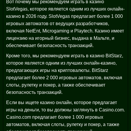
Вот почему мы рекомендуем играть в казино
SlotVegas, которое является одним из лучших онлайн-
казино в 2026 году. SlotVegas предлагает более 1 000
игровых автоматов от ведущих разработчиков,
включая NetEnt, Microgaming и Playtech. Казино имеет
лицензию на игорный бизнес, выдана в Мальте, и
обеспечивает безопасность транзакций.
Кроме того, мы рекомендуем играть в казино BitStarz,
которое является одним из лучших онлайн-казино,
предлагающих игры на криптовалюты. BitStarz
предлагает более 2 000 игровых автоматов, включая
слоты, рулетку и покер, а также обеспечивает
безопасность транзакций.
Если вы ищете казино онлайн, которое предлагает
игры на деньги, то вы должны заглянуть в Casino.com.
Casino.com предлагает более 1 000 игровых
автоматов, включая слоты, рулетку и покер, а также