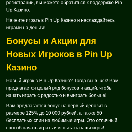
регистрации, вы можете обратиться к поддержке Pin
Up Казино.
Начните играть в Pin Up Казино и наслаждайтесь
играми на деньги!
Бонусы и Акции для
Новых Игроков в Pin Up
Казино
Новый игрок в Pin Up Казино? Тогда вы в luck! Вам
предлагается целый ряд бонусов и акций, чтобы
начать играть с радостью и выиграть больше!
Вам предлагается бонус на первый депозит в
размере 125% до 10 000 рублей, а также 50
бесплатных спин на любимые игры. Это отличный
способ начать играть и испытать наши игры!