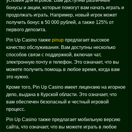
условия для игроков. Вам доступны различные
бонусы и акции, которые помогут вам начать играть и
продолжать играть. Например, новый игрок может
получить бонус в 50 000 рублей, а также 125% от
первого депозита.
Pin Up Casino также
pinup
предлагает высокое
качество обслуживания. Вам доступны несколько
способов связи с поддержкой, включая чат,
электронную почту и телефон. Это означает, что вы
можете получить помощь в любое время, когда вам
это нужно.
Кроме того, Pin Up Casino имеет лицензию на игорное
дело, выдана в Курской области. Это означает, что
вам обеспечен безопасный и честный игровой
процесс.
Pin Up Casino также предлагает мобильную версию
сайта, что означает, что вы можете играть в любое