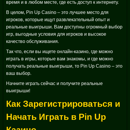
время и в любом месте, где есть доступ к интернету.
В целом, Pin Up Casino – это лучшее место для
игроков, которые ищут развлекательный опыт и
реальные выигрыши. Вам доступны огромный выбор
игр, выгодные условия для игроков и высокое
качество обслуживания.
Так что, если вы ищете онлайн-казино, где можно
играть в игры, которые вам знакомы, и где можно
получать реальные выигрыши, то Pin Up Casino – это
ваш выбор.
Начните играть сейчас и получите реальные
выигрыши!
Как Зарегистрироваться и
Начать Играть в Pin Up
Казино