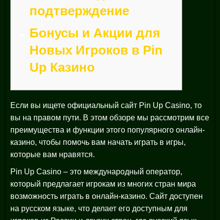
подтверждение
Бонусы и Акции для
Новых Игроков в Pin
Up Казино
Если вы ищете официальный сайт Pin Up Casino, то
вы на правом пути. В этом обзоре мы рассмотрим все
преимущества и функции этого популярного онлайн-
казино, чтобы помочь вам начать играть в игры,
которые вам нравятся.
Pin Up Casino – это международный оператор,
который предлагает игрокам из многих стран мира
возможность играть в онлайн-казино. Сайт доступен
на русском языке, что делает его доступным для