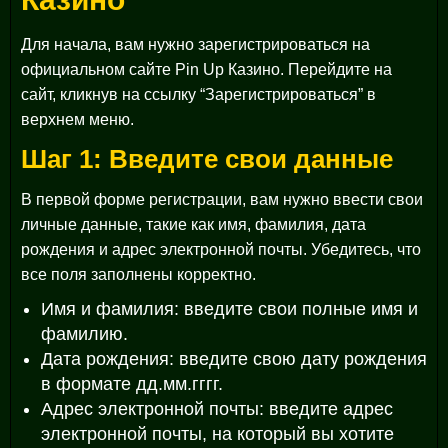
Для начала, вам нужно зарегистрироваться на
официальном сайте Pin Up Казино. Перейдите на
сайт, кликнув на ссылку “Зарегистрироваться” в
верхнем меню.
Шаг 1: Введите свои данные
В первой форме регистрации, вам нужно ввести свои
личные данные, такие как имя, фамилия, дата
рождения и адрес электронной почты. Убедитесь, что
все поля заполнены корректно.
Имя и фамилия: введите свои полные имя и
фамилию.
Дата рождения: введите свою дату рождения
в формате дд.мм.гггг.
Адрес электронной почты: введите адрес
электронной почты, на который вы хотите