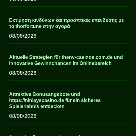
Εκτίμηση κινδύνων και προοπτικές επένδυσης με
το thorfortune στην αγορά
08/08/2026
Aktuelle Strategien für thenv-casinos.com.de und
innovative Gewinnchancen im Onlinebereich
08/08/2026
Attraktive Bonusangebote und
https://ninlayscasino.de für ein sicheres
Spielerlebnis entdecken
08/08/2026