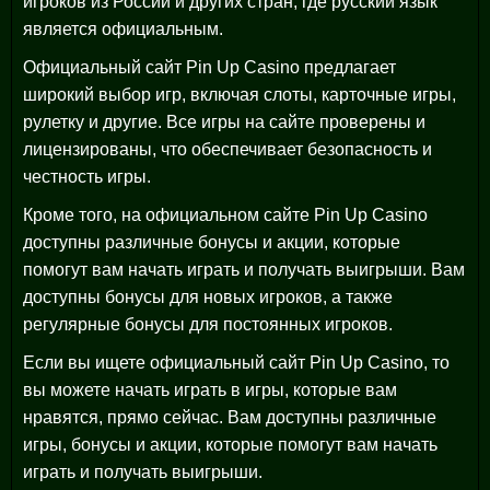
игроков из России и других стран, где русский язык
является официальным.
Официальный сайт Pin Up Casino предлагает
широкий выбор игр, включая слоты, карточные игры,
рулетку и другие. Все игры на сайте проверены и
лицензированы, что обеспечивает безопасность и
честность игры.
Кроме того, на официальном сайте Pin Up Casino
доступны различные бонусы и акции, которые
помогут вам начать играть и получать выигрыши. Вам
доступны бонусы для новых игроков, а также
регулярные бонусы для постоянных игроков.
Если вы ищете официальный сайт Pin Up Casino, то
вы можете начать играть в игры, которые вам
нравятся, прямо сейчас. Вам доступны различные
игры, бонусы и акции, которые помогут вам начать
играть и получать выигрыши.