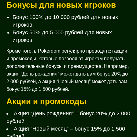
Бонусы для новых игроков
Бонус 100% до 10 000 рублей для новых
игроков
Бонус 50% до 5 000 рублей для новых
игроков
Кроме того, в Pokerdom регулярно проводятся акции
и промокоды, которые позволяют игрокам получать
дополнительные бонусы и преимущества. Например,
акция “День рождения” может дать вам бонус 20% до
2 000 рублей, а акция “Новый месяц” может дать вам
бонус 15% до 1 500 рублей.
Акции и промокоды
Акция “День рождения” – бонус 20% до 2 000
рублей
Акция “Новый месяц” – бонус 15% до 1 500
рублей