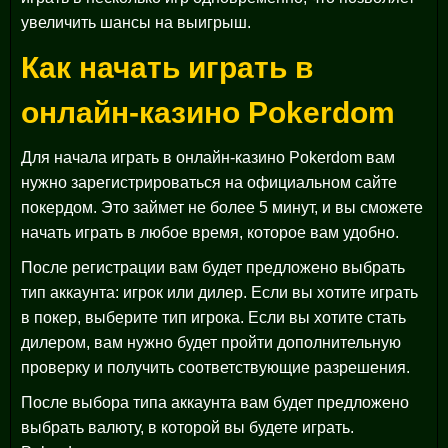
увеличить шансы на выигрыш.
Как начать играть в
онлайн-казино Pokerdom
Для начала играть в онлайн-казино Pokerdom вам
нужно зарегистрироваться на официальном сайте
покердом. Это займет не более 5 минут, и вы сможете
начать играть в любое время, которое вам удобно.
После регистрации вам будет предложено выбрать
тип аккаунта: игрок или дилер. Если вы хотите играть
в покер, выберите тип игрока. Если вы хотите стать
дилером, вам нужно будет пройти дополнительную
проверку и получить соответствующие разрешения.
После выбора типа аккаунта вам будет предложено
выбрать валюту, в которой вы будете играть.