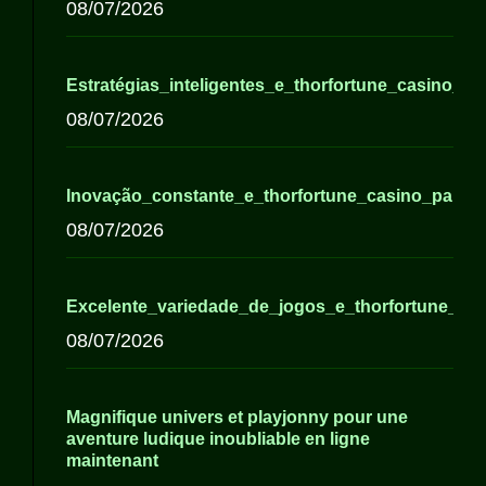
08/07/2026
Estratégias_inteligentes_e_thorfortune_casino_o
08/07/2026
Inovação_constante_e_thorfortune_casino_para_
08/07/2026
Excelente_variedade_de_jogos_e_thorfortune_cas
08/07/2026
Magnifique univers et playjonny pour une
aventure ludique inoubliable en ligne
maintenant