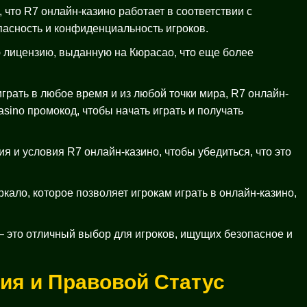
 что R7 онлайн-казино работает в соответствии с
пасность и конфиденциальность игроков.
 лицензию, выданную на Кюрасао, что еще более
грать в любое время и из любой точки мира, R7 онлайн-
sino промокод, чтобы начать играть и получать
я и условия R7 онлайн-казино, чтобы убедиться, что это
ркало, которое позволяет игрокам играть в онлайн-казино,
– это отличный выбор для игроков, ищущих безопасное и
ия и Правовой Статус