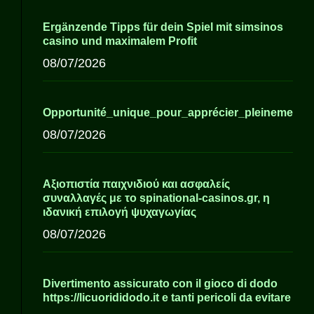
Ergänzende Tipps für dein Spiel mit simsinos
casino und maximalem Profit
08/07/2026
Opportunité_unique_pour_apprécier_pleinement_
08/07/2026
Αξιοπιστία παιχνιδιού και ασφαλείς
συναλλαγές με το spinational-casinos.gr, η
ιδανική επιλογή ψυχαγωγίας
08/07/2026
Divertimento assicurato con il gioco di dodo
https://licuorididodo.it e tanti pericoli da evitare