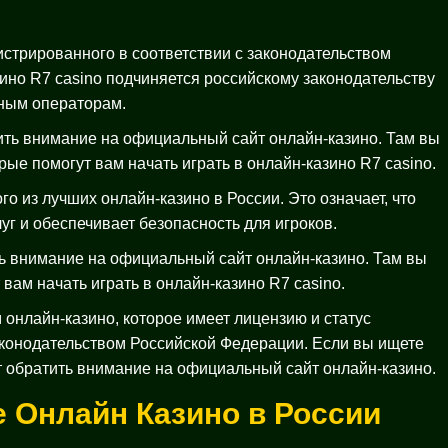
гистрированного в соответствии с законодательством
зино R7 casino подчиняется российскому законодательству
рным операторам.
тить внимание на официальный сайт онлайн-казино. Там вы
ые помогут вам начать играть в онлайн-казино R7 casino.
го из лучших онлайн-казино в России. Это означает, что
уг и обеспечивает безопасность для игроков.
ть внимание на официальный сайт онлайн-казино. Там вы
вам начать играть в онлайн-казино R7 casino.
 онлайн-казино, которое имеет лицензию и статус
законодательством Российской Федерации. Если вы ищете
ит обратить внимание на официальный сайт онлайн-казино.
е Онлайн Казино в России