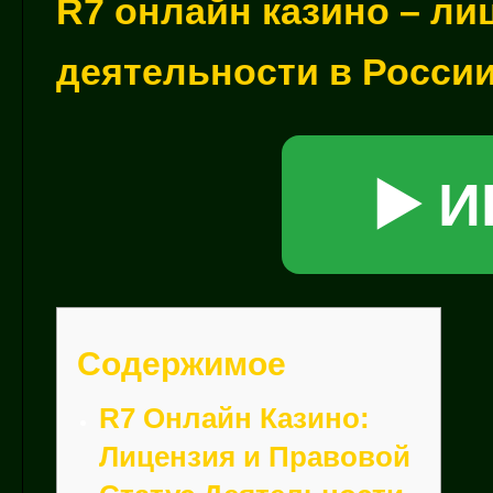
R7 онлайн казино – ли
деятельности в Росси
▶️ 
Содержимое
R7 Онлайн Казино:
Лицензия и Правовой