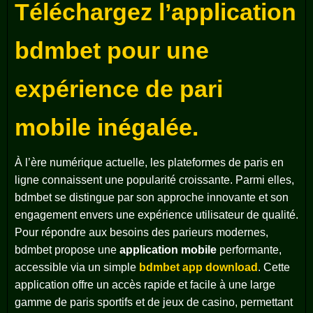
Téléchargez l’application
bdmbet pour une
expérience de pari
mobile inégalée.
À l’ère numérique actuelle, les plateformes de paris en
ligne connaissent une popularité croissante. Parmi elles,
bdmbet se distingue par son approche innovante et son
engagement envers une expérience utilisateur de qualité.
Pour répondre aux besoins des parieurs modernes,
bdmbet propose une
application mobile
performante,
accessible via un simple
bdmbet app download
. Cette
application offre un accès rapide et facile à une large
gamme de paris sportifs et de jeux de casino, permettant