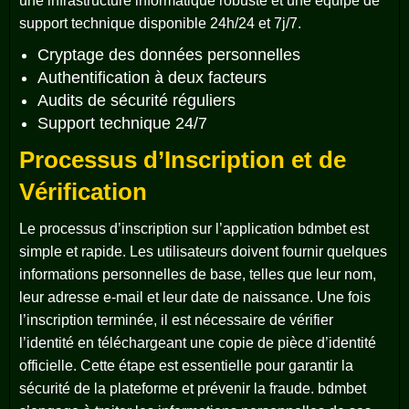
une infrastructure informatique robuste et une équipe de
support technique disponible 24h/24 et 7j/7.
Cryptage des données personnelles
Authentification à deux facteurs
Audits de sécurité réguliers
Support technique 24/7
Processus d’Inscription et de
Vérification
Le processus d’inscription sur l’application bdmbet est
simple et rapide. Les utilisateurs doivent fournir quelques
informations personnelles de base, telles que leur nom,
leur adresse e-mail et leur date de naissance. Une fois
l’inscription terminée, il est nécessaire de vérifier
l’identité en téléchargeant une copie de pièce d’identité
officielle. Cette étape est essentielle pour garantir la
sécurité de la plateforme et prévenir la fraude. bdmbet