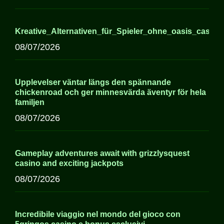
Kreative_Alternativen_für_Spieler_ohne_oasis_cas
08/07/2026
Upplevelser väntar längs den spännande
chickenroad och ger minnesvärda äventyr för hela
familjen
08/07/2026
Gameplay adventures await with grizzlysquest
casino and exciting jackpots
08/07/2026
Incredibile viaggio nel mondo del gioco con