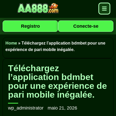
Registro
Conecte-se
Home
»
Téléchargez l’application bdmbet pour une
expérience de pari mobile inégalée.
Téléchargez
l’application bdmbet
pour une expérience de
pari mobile inégalée.
wp_administrator
maio 21, 2026