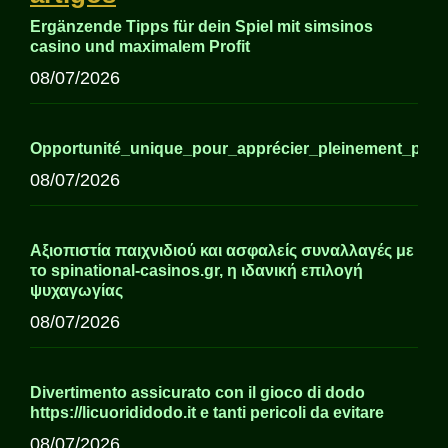
Ergänzende Tipps für dein Spiel mit simsinos
casino und maximalem Profit
08/07/2026
Opportunité_unique_pour_apprécier_pleinement_play
08/07/2026
Αξιοπιστία παιχνιδιού και ασφαλείς συναλλαγές με
το spinational-casinos.gr, η ιδανική επιλογή
ψυχαγωγίας
08/07/2026
Divertimento assicurato con il gioco di dodo
https://licuorididodo.it e tanti pericoli da evitare
08/07/2026