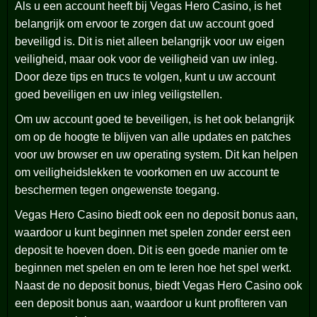
Als u een account heeft bij Vegas Hero Casino, is het
belangrijk om ervoor te zorgen dat uw account goed
beveiligd is. Dit is niet alleen belangrijk voor uw eigen
veiligheid, maar ook voor de veiligheid van uw inleg.
Door deze tips en trucs te volgen, kunt u uw account
goed beveiligen en uw inleg veiligstellen.
Om uw account goed te beveiligen, is het ook belangrijk
om op de hoogte te blijven van alle updates en patches
voor uw browser en uw operating system. Dit kan helpen
om veiligheidslekken te voorkomen en uw account te
beschermen tegen ongewenste toegang.
Vegas Hero Casino biedt ook een no deposit bonus aan,
waardoor u kunt beginnen met spelen zonder eerst een
deposit te hoeven doen. Dit is een goede manier om te
beginnen met spelen en om te leren hoe het spel werkt.
Naast de no deposit bonus, biedt Vegas Hero Casino ook
een deposit bonus aan, waardoor u kunt profiteren van