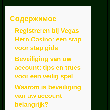
Содержимое
Registreren bij Vegas
Hero Casino: een stap
voor stap gids
Beveiliging van uw
account: tips en trucs
voor een veilig spel
Waarom is beveiliging
van uw account
belangrijk?