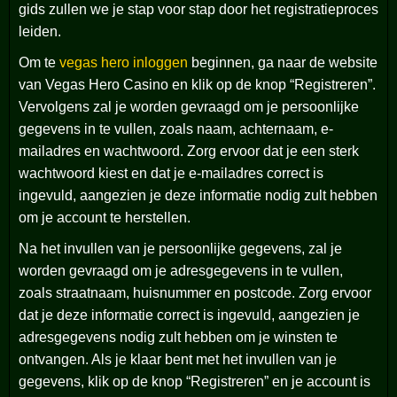
gids zullen we je stap voor stap door het registratieproces
leiden.
Om te
vegas hero inloggen
beginnen, ga naar de website
van Vegas Hero Casino en klik op de knop “Registreren”.
Vervolgens zal je worden gevraagd om je persoonlijke
gegevens in te vullen, zoals naam, achternaam, e-
mailadres en wachtwoord. Zorg ervoor dat je een sterk
wachtwoord kiest en dat je e-mailadres correct is
ingevuld, aangezien je deze informatie nodig zult hebben
om je account te herstellen.
Na het invullen van je persoonlijke gegevens, zal je
worden gevraagd om je adresgegevens in te vullen,
zoals straatnaam, huisnummer en postcode. Zorg ervoor
dat je deze informatie correct is ingevuld, aangezien je
adresgegevens nodig zult hebben om je winsten te
ontvangen. Als je klaar bent met het invullen van je
gegevens, klik op de knop “Registreren” en je account is