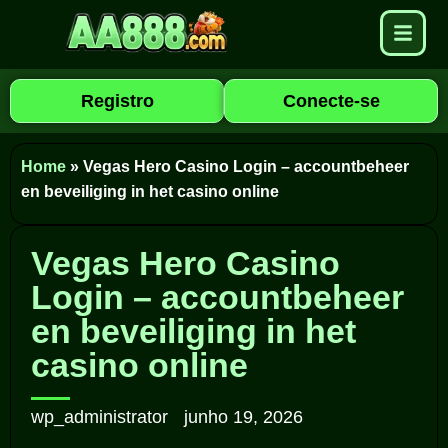
Registro
Conecte-se
Home
»
Vegas Hero Casino Login – accountbeheer
en beveiliging in het casino online
Vegas Hero Casino
Login – accountbeheer
en beveiliging in het
casino online
wp_administrator
junho 19, 2026