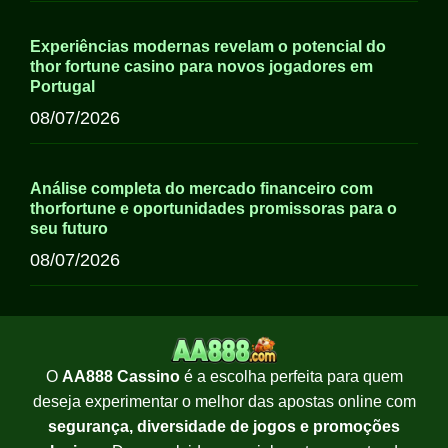
Experiências modernas revelam o potencial do
thor fortune casino para novos jogadores em
Portugal
08/07/2026
Análise completa do mercado financeiro com
thorfortune e oportunidades promissoras para o
seu futuro
08/07/2026
O
AA888 Cassino
é a escolha perfeita para quem
deseja experimentar o melhor das apostas online com
segurança, diversidade de jogos e promoções