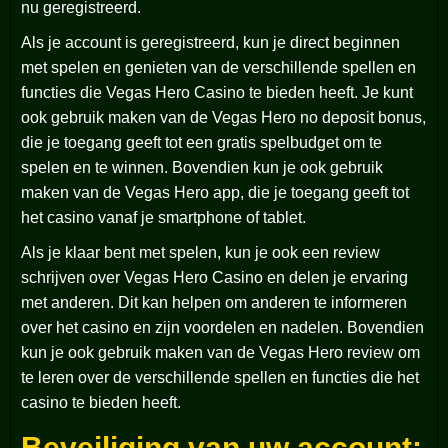
nu geregistreerd.
Als je account is geregistreerd, kun je direct beginnen
met spelen en genieten van de verschillende spellen en
functies die Vegas Hero Casino te bieden heeft. Je kunt
ook gebruik maken van de Vegas Hero no deposit bonus,
die je toegang geeft tot een gratis spelbudget om te
spelen en te winnen. Bovendien kun je ook gebruik
maken van de Vegas Hero app, die je toegang geeft tot
het casino vanaf je smartphone of tablet.
Als je klaar bent met spelen, kun je ook een review
schrijven over Vegas Hero Casino en delen je ervaring
met anderen. Dit kan helpen om anderen te informeren
over het casino en zijn voordelen en nadelen. Bovendien
kun je ook gebruik maken van de Vegas Hero review om
te leren over de verschillende spellen en functies die het
casino te bieden heeft.
Beveiliging van uw account: