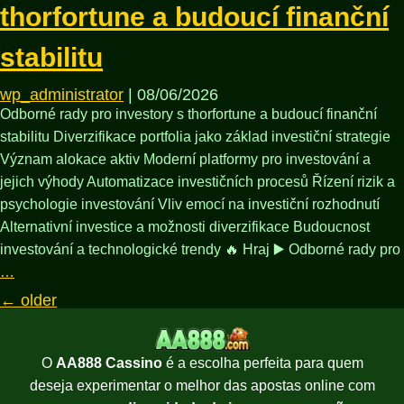
thorfortune a budoucí finanční
stabilitu
wp_administrator
|
08/06/2026
Odborné rady pro investory s thorfortune a budoucí finanční
stabilitu Diverzifikace portfolia jako základ investiční strategie
Význam alokace aktiv Moderní platformy pro investování a
jejich výhody Automatizace investičních procesů Řízení rizik a
psychologie investování Vliv emocí na investiční rozhodnutí
Alternativní investice a možnosti diverzifikace Budoucnost
investování a technologické trendy 🔥 Hraj ▶️ Odborné rady pro
…
←
older
O
AA888 Cassino
é a escolha perfeita para quem
deseja experimentar o melhor das apostas online com