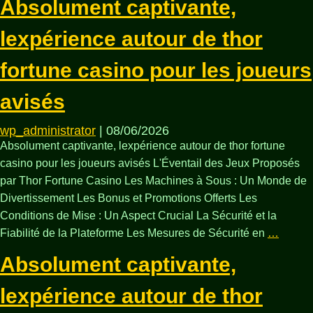
Absolument captivante,
lexpérience autour de thor
fortune casino pour les joueurs
avisés
wp_administrator
|
08/06/2026
Absolument captivante, lexpérience autour de thor fortune
casino pour les joueurs avisés L'Éventail des Jeux Proposés
par Thor Fortune Casino Les Machines à Sous : Un Monde de
Divertissement Les Bonus et Promotions Offerts Les
Conditions de Mise : Un Aspect Crucial La Sécurité et la
Fiabilité de la Plateforme Les Mesures de Sécurité en
…
Absolument captivante,
lexpérience autour de thor