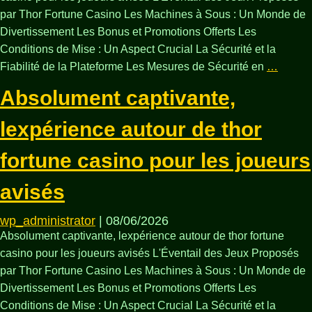
par Thor Fortune Casino Les Machines à Sous : Un Monde de
Divertissement Les Bonus et Promotions Offerts Les
Conditions de Mise : Un Aspect Crucial La Sécurité et la
Fiabilité de la Plateforme Les Mesures de Sécurité en
…
Absolument captivante,
lexpérience autour de thor
fortune casino pour les joueurs
avisés
wp_administrator
|
08/06/2026
Absolument captivante, lexpérience autour de thor fortune
casino pour les joueurs avisés L'Éventail des Jeux Proposés
par Thor Fortune Casino Les Machines à Sous : Un Monde de
Divertissement Les Bonus et Promotions Offerts Les
Conditions de Mise : Un Aspect Crucial La Sécurité et la