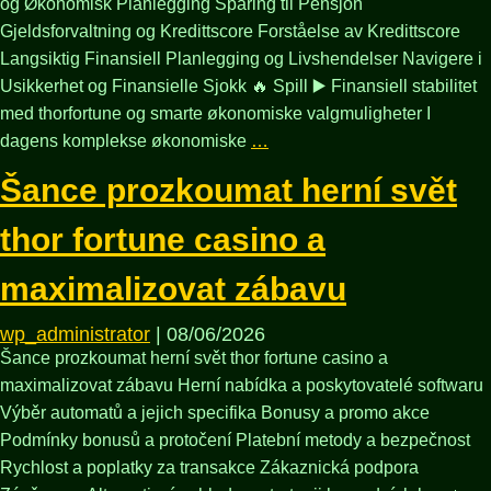
og Økonomisk Planlegging Sparing til Pensjon
Gjeldsforvaltning og Kredittscore Forståelse av Kredittscore
Langsiktig Finansiell Planlegging og Livshendelser Navigere i
Usikkerhet og Finansielle Sjokk 🔥 Spill ▶️ Finansiell stabilitet
med thorfortune og smarte økonomiske valgmuligheter I
dagens komplekse økonomiske
…
Šance prozkoumat herní svět
thor fortune casino a
maximalizovat zábavu
wp_administrator
|
08/06/2026
Šance prozkoumat herní svět thor fortune casino a
maximalizovat zábavu Herní nabídka a poskytovatelé softwaru
Výběr automatů a jejich specifika Bonusy a promo akce
Podmínky bonusů a protočení Platební metody a bezpečnost
Rychlost a poplatky za transakce Zákaznická podpora