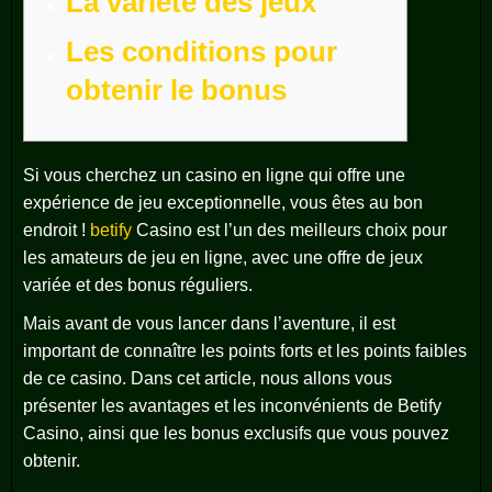
La variété des jeux
Les conditions pour
obtenir le bonus
Si vous cherchez un casino en ligne qui offre une
expérience de jeu exceptionnelle, vous êtes au bon
endroit !
betify
Casino est l’un des meilleurs choix pour
les amateurs de jeu en ligne, avec une offre de jeux
variée et des bonus réguliers.
Mais avant de vous lancer dans l’aventure, il est
important de connaître les points forts et les points faibles
de ce casino. Dans cet article, nous allons vous
présenter les avantages et les inconvénients de Betify
Casino, ainsi que les bonus exclusifs que vous pouvez
obtenir.