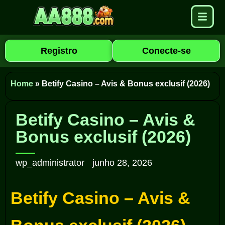
Registro
Conecte-se
Home
»
Betify Casino – Avis & Bonus exclusif (2026)
Betify Casino – Avis &
Bonus exclusif (2026)
wp_administrator
junho 28, 2026
Betify Casino – Avis &