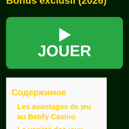
Bonus exclusif (2026)
▶️
JOUER
Содержимое
Les avantages de jeu
au Betify Casino