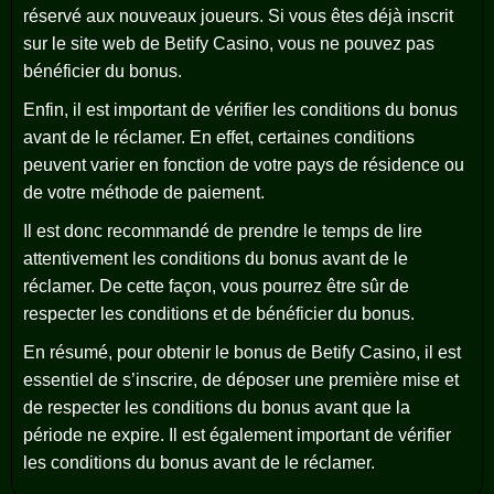
réservé aux nouveaux joueurs. Si vous êtes déjà inscrit
sur le site web de Betify Casino, vous ne pouvez pas
bénéficier du bonus.
Enfin, il est important de vérifier les conditions du bonus
avant de le réclamer. En effet, certaines conditions
peuvent varier en fonction de votre pays de résidence ou
de votre méthode de paiement.
Il est donc recommandé de prendre le temps de lire
attentivement les conditions du bonus avant de le
réclamer. De cette façon, vous pourrez être sûr de
respecter les conditions et de bénéficier du bonus.
En résumé, pour obtenir le bonus de Betify Casino, il est
essentiel de s’inscrire, de déposer une première mise et
de respecter les conditions du bonus avant que la
période ne expire. Il est également important de vérifier
les conditions du bonus avant de le réclamer.