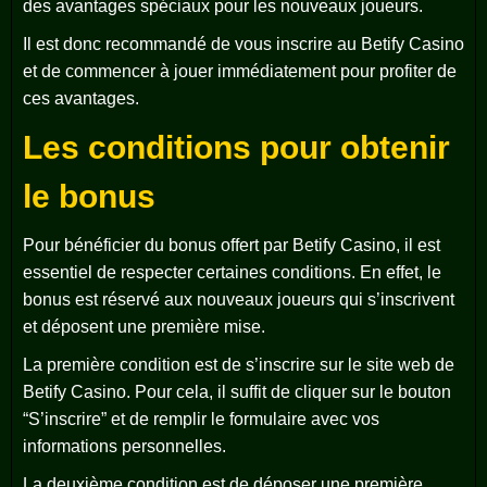
des avantages spéciaux pour les nouveaux joueurs.
Il est donc recommandé de vous inscrire au Betify Casino
et de commencer à jouer immédiatement pour profiter de
ces avantages.
Les conditions pour obtenir
le bonus
Pour bénéficier du bonus offert par Betify Casino, il est
essentiel de respecter certaines conditions. En effet, le
bonus est réservé aux nouveaux joueurs qui s’inscrivent
et déposent une première mise.
La première condition est de s’inscrire sur le site web de
Betify Casino. Pour cela, il suffit de cliquer sur le bouton
“S’inscrire” et de remplir le formulaire avec vos
informations personnelles.
La deuxième condition est de déposer une première