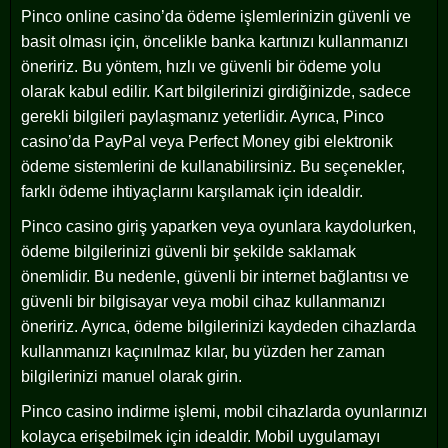
Pinco online casino’da ödeme işlemlerinizin güvenli ve
basit olması için, öncelikle banka kartınızı kullanmanızı
öneririz. Bu yöntem, hızlı ve güvenli bir ödeme yolu
olarak kabul edilir. Kart bilgilerinizi girdiğinizde, sadece
gerekli bilgileri paylaşmanız yeterlidir. Ayrıca, Pinco
casino’da PayPal veya Perfect Money gibi elektronik
ödeme sistemlerini de kullanabilirsiniz. Bu seçenekler,
farklı ödeme ihtiyaçlarını karşılamak için idealdir.
Pinco casino giriş yaparken veya oyunlara kaydolurken,
ödeme bilgilerinizi güvenli bir şekilde saklamak
önemlidir. Bu nedenle, güvenli bir internet bağlantısı ve
güvenli bir bilgisayar veya mobil cihaz kullanmanızı
öneririz. Ayrıca, ödeme bilgilerinizi kaydeden cihazlarda
kullanmanızı kaçınılmaz kılar, bu yüzden her zaman
bilgilerinizi manuel olarak girin.
Pinco casino indirme işlemi, mobil cihazlarda oyunlarınızı
kolayca erişebilmek için idealdir. Mobil uygulamayı