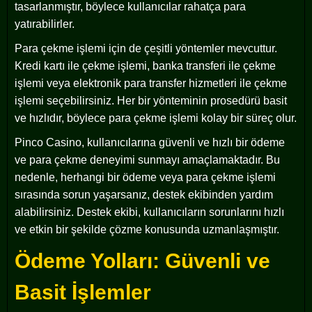
tasarlanmıştır, böylece kullanıcılar rahatça para
yatırabilirler.
Para çekme işlemi için de çeşitli yöntemler mevcuttur.
Kredi kartı ile çekme işlemi, banka transferi ile çekme
işlemi veya elektronik para transfer hizmetleri ile çekme
işlemi seçebilirsiniz. Her bir yönteminin prosedürü basit
ve hızlıdır, böylece para çekme işlemi kolay bir süreç olur.
Pinco Casino, kullanıcılarına güvenli ve hızlı bir ödeme
ve para çekme deneyimi sunmayı amaçlamaktadır. Bu
nedenle, herhangi bir ödeme veya para çekme işlemi
sırasında sorun yaşarsanız, destek ekibinden yardım
alabilirsiniz. Destek ekibi, kullanıcıların sorunlarını hızlı
ve etkin bir şekilde çözme konusunda uzmanlaşmıştır.
Ödeme Yolları: Güvenli ve
Basit İşlemler