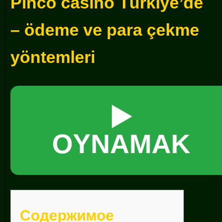
Pinco casino Türkiye’de
– ödeme ve para çekme
yöntemleri
▶️
OYNAMAK
Содержимое