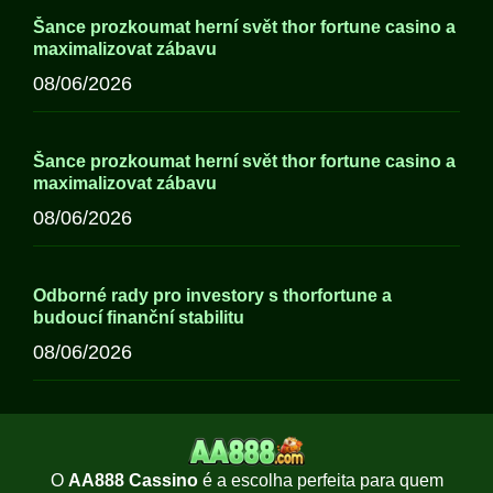
Šance prozkoumat herní svět thor fortune casino a
maximalizovat zábavu
08/06/2026
Šance prozkoumat herní svět thor fortune casino a
maximalizovat zábavu
08/06/2026
Odborné rady pro investory s thorfortune a
budoucí finanční stabilitu
08/06/2026
O
AA888 Cassino
é a escolha perfeita para quem